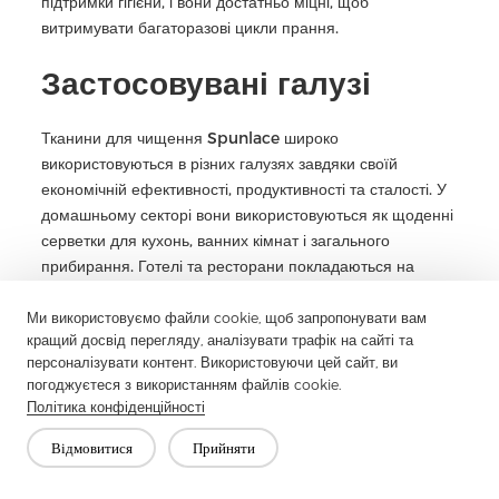
підтримки гігієни, і вони достатньо міцні, щоб
витримувати багаторазові цикли прання.
Застосовувані галузі
Тканини для чищення Spunlace широко
використовуються в різних галузях завдяки своїй
економічній ефективності, продуктивності та сталості. У
домашньому секторі вони використовуються як щоденні
серветки для кухонь, ванних кімнат і загального
прибирання. Готелі та ресторани покладаються на
віскозні та поліестерово-віскозні тканини для
обслуговування гостьових кімнат, протирання столу та
Ми використовуємо файли cookie, щоб запропонувати вам
кращий досвід перегляду, аналізувати трафік на сайті та
санітарії кухні. У сфері особистої гігієни м'яка віскозна
персоналізувати контент. Використовуючи цей сайт, ви
суміш популярна для рушників для обличчя, серветок
погоджуєтеся з використанням файлів cookie.
для ванни та засобів догляду за немовлями. Комерційні
Політика конфіденційності
компанії з прибирання обирають міцні кухонні серветки
для важких застосувань, тоді як промислові кухні
Відмовитися
Прийняти
віддають перевагу повторному використанню в суворих
умовах.