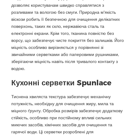
дозволяє користувачам швидко справлятися з
розливами та вологою без смуги. Природна м'якість
віскози робить її безпечною для очищення делікатних
поверхонь, таких як скло, нержавіюча сталь та
електронні екрани. Крім того, тканина повністю без
ворсу, що забезпечує чисте покриття без залишків. Його
міцність особливо вирізняється у порівнянні зі
звичайними серветками або паперовими рушниками,
зберігаючи міцність навіть після тривалого контакту з
водою.
Кухонні серветки Spunlace
Тиснена хвиляста текстура забезпечує механічну
потужність, необхідну для очищення жиру, мила та
міцного ґрунту. Обробка розмірів забезпечує додаткову
стійкість, особливо при постійному впливі сильних
миючих засобів, хімічних засобів для очищення та
гарячої води. Ці серветки розроблені для