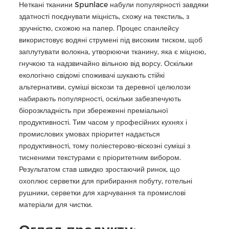
Неткані тканини Spunlace набули популярності завдяки
здатності поєднувати міцність, схожу на текстиль, з
зручністю, схожою на папер. Процес спанлейсу
використовує водяні струмені під високим тиском, щоб
заплутувати волокна, утворюючи тканину, яка є міцною,
гнучкою та надзвичайно вільною від ворсу. Оскільки
екологічно свідомі споживачі шукають стійкі
альтернативи, суміші віскози та деревної целюлози
набирають популярності, оскільки забезпечують
біорозкладність при збереженні преміальної
продуктивності. Тим часом у професійних кухнях і
промислових умовах пріоритет надається
продуктивності, тому поліестерово-віскозні суміші з
тисненими текстурами є пріоритетним вибором.
Результатом став швидко зростаючий ринок, що
охоплює серветки для прибирання побуту, готельні
рушники, серветки для харчування та промислові
матеріали для чистки.