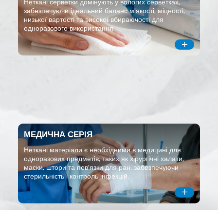
Неткані серветки домінують у вологих серветках,
забезпечуючи ідеальний баланс м'якості, міцності,
низької вартості та високої вбираючості для
одноразового використання.

МЕДИЧНА СЕРІЯ
Неткані матеріали є необхідними в медицині для
одноразових предметів, таких як хірургічні халати,
маски, штори та пов'язки для ран, забезпечуючи
стерильність і контроль інфекцій.
