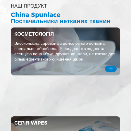
НАШ ПРОДУКТ
China Spunlace
Постачальники нетканих тканин
КОСМЕТОЛОГІЯ
Високоякісна сировина з целюлозного волокна,
спеціально оброблена. У поєднанні з водою та
есенцією вона м'яка, дружня до шкіри, не ковзає для
більш ефективного очищення шкіри.

СЕРІЯ WIPES