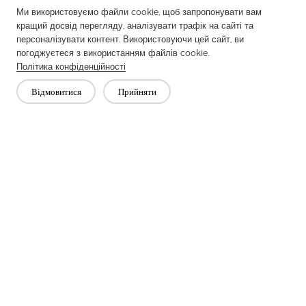
Ми використовуємо файли cookie, щоб запропонувати вам
кращий досвід перегляду, аналізувати трафік на сайті та
персоналізувати контент. Використовуючи цей сайт, ви
погоджуєтеся з використанням файлів cookie.
Політика конфіденційності
СЕРІЯ ПОКРАЩЕННЯ ДОМУ
Відмовитися
Прийняти
Неткані матеріали використовуються для
домашнього декору для обшивки шпалер, оббивки
меблів і обробки матраца, забезпечуючи
довговічність, ізоляцію та збереження форми.

СЕРІЯ БАЗОВОЇ ТКАНИНИ