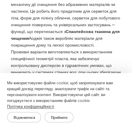
механічну дії очищення без абразивних матеріалів чи
частинок. Це робить його придатним для серветок для
тіла, форм для пілінгу обличчя, серветок для побутового
очищення поверхонь та універсальних застосувань —
функції, що перетинається з
Спанлейсова тканина для
чищення
Аоджія також виробляє матеріали для
покращення дому та легкої промисловості.
Промивні варіанти виготовляються з використанням
специфічної геометрії пласта, яка забезпечує
контрольовану дисперсію в гідравлічних умовах, що
виникають у системах стічних вод, при цьому зберігаючи
повну цілісність тканини під час використання. Промивні
Ми використовуємо файли cookie, щоб запропонувати вам
субстрати в
Лінійка продуктів серветок
розроблені за
кращий досвід перегляду, аналізувати трафік на сайті та
стандартами промивності INDA/EDANA GD4 і повинні
персоналізувати контент. Використовуючи цей сайт, ви
пройти дисперсійне тестування в умовах
погоджуєтеся з використанням файлів cookie.
репрезентативного циклу промивного потоку, щоб
Політика конфіденційності
відповідати вимогам для промивного маркетингу на
Відмовитися
Прийняти
регульованих ринках.