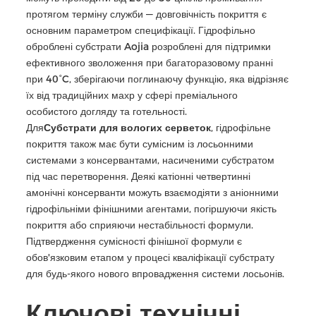
протягом терміну служби — довговічність покриття є
основним параметром специфікації. Гідрофільно
оброблені субстрати Aojia розроблені для підтримки
ефективного зволоження при багаторазовому пранні
при 40°C, зберігаючи поглинаючу функцію, яка відрізняє
їх від традиційних махр у сфері преміального
особистого догляду та готельності.
Для
Субстрати для вологих серветок
, гідрофільне
покриття також має бути сумісним із лосьонними
системами з консервантами, насиченими субстратом
під час перетворення. Деякі катіонні четвертинні
амонічні консерванти можуть взаємодіяти з аніонними
гідрофільніми фінішними агентами, погіршуючи якість
покриття або сприяючи нестабільності формули.
Підтвердження сумісності фінішної формули є
обов'язковим етапом у процесі кваліфікації субстрату
для будь-якого нового впровадження системи лосьонів.
Ключові технічні