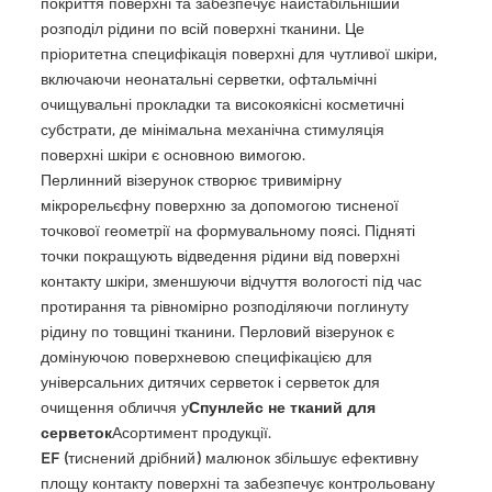
покриття поверхні та забезпечує найстабільніший
розподіл рідини по всій поверхні тканини. Це
пріоритетна специфікація поверхні для чутливої шкіри,
включаючи неонатальні серветки, офтальмічні
очищувальні прокладки та високоякісні косметичні
субстрати, де мінімальна механічна стимуляція
поверхні шкіри є основною вимогою.
Перлинний візерунок створює тривимірну
мікрорельєфну поверхню за допомогою тисненої
точкової геометрії на формувальному поясі. Підняті
точки покращують відведення рідини від поверхні
контакту шкіри, зменшуючи відчуття вологості під час
протирання та рівномірно розподіляючи поглинуту
рідину по товщині тканини. Перловий візерунок є
домінуючою поверхневою специфікацією для
універсальних дитячих серветок і серветок для
очищення обличчя у
Спунлейс не тканий для
серветок
Асортимент продукції.
EF (тиснений дрібний) малюнок збільшує ефективну
площу контакту поверхні та забезпечує контрольовану