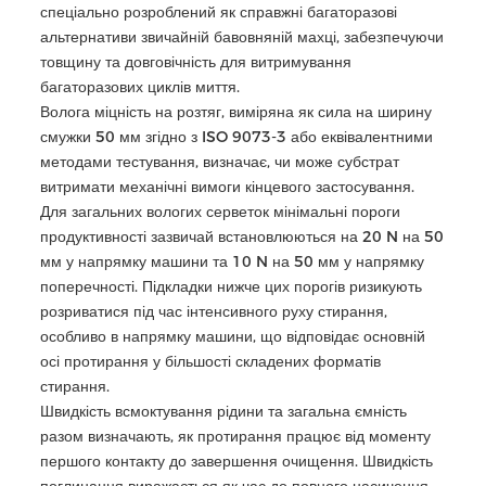
спеціально розроблений як справжні багаторазові
альтернативи звичайній бавовняній махці, забезпечуючи
товщину та довговічність для витримування
багаторазових циклів миття.
Волога міцність на розтяг, виміряна як сила на ширину
смужки 50 мм згідно з ISO 9073-3 або еквівалентними
методами тестування, визначає, чи може субстрат
витримати механічні вимоги кінцевого застосування.
Для загальних вологих серветок мінімальні пороги
продуктивності зазвичай встановлюються на 20 N на 50
мм у напрямку машини та 10 N на 50 мм у напрямку
поперечності. Підкладки нижче цих порогів ризикують
розриватися під час інтенсивного руху стирання,
особливо в напрямку машини, що відповідає основній
осі протирання у більшості складених форматів
стирання.
Швидкість всмоктування рідини та загальна ємність
разом визначають, як протирання працює від моменту
першого контакту до завершення очищення. Швидкість