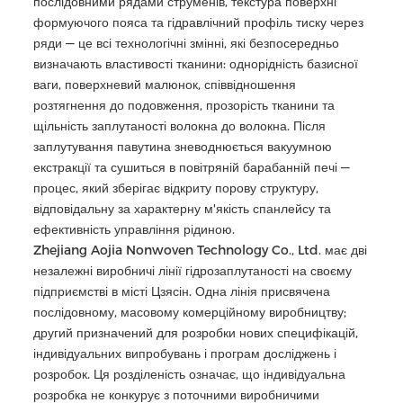
послідовними рядами струменів, текстура поверхні
формуючого пояса та гідравлічний профіль тиску через
ряди — це всі технологічні змінні, які безпосередньо
визначають властивості тканини: однорідність базисної
ваги, поверхневий малюнок, співвідношення
розтягнення до подовження, прозорість тканини та
щільність заплутаності волокна до волокна. Після
заплутування павутина зневоднюється вакуумною
екстракції та сушиться в повітряній барабанній печі —
процес, який зберігає відкриту порову структуру,
відповідальну за характерну м'якість спанлейсу та
ефективність управління рідиною.
Zhejiang Aojia Nonwoven Technology Co., Ltd. має дві
незалежні виробничі лінії гідрозаплутаності на своєму
підприємстві в місті Цзясін. Одна лінія присвячена
послідовному, масовому комерційному виробництву;
другий призначений для розробки нових специфікацій,
індивідуальних випробувань і програм досліджень і
розробок. Ця розділеність означає, що індивідуальна
розробка не конкурує з поточними виробничими