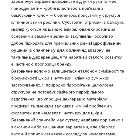
забезпечує виразне шовковисте відчуття руки та має
природні антимікробні властивості, пов'язані з
бамбуковим куном — біоагентом, присутнім у структурі
клітинної стінки рослини. Субстрати, отримані з бамбука,
кваліфікуються як швидко відновлювані сировина за
основними рамками зелених закупівель і особливо
добре підходять для преміальних рівнів
Гідрофільний
рушник із спанлейсу для обличчя
діапазону, де
тактильна диференціація та наративи сталого розвитку
є частиною пропозиції бренду.
Бавовняне волокно залишається еталоном сумісності та
біосумісності шкіри в чутливих і клінічно суміжних
застосуваннях. Її природно гідрофільна целюлозна
структура не потребує хімічного гідрофільного
оздоблення, що спрощує декларацію матеріалу
продукції та зменшує залишкові хімічні проблеми у
форматах для немовлят і чутливих для шкіри.
Бавовняний спанлейс має суттєву надбавку порівняно з
віскозними або змішаними варіантами, але зберігає
високий попит у сегментах догляду за немовлятами,