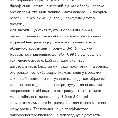
гідрофільний агент, нанесений під час обробки волокон
або обробки тканини, повинен мати доведений профіль
безпеки на рівнях концентрації, присутніх у готовій
продукції.
Для засобів, що контактують із обличчям, очима,
периорбітальною зоною або слизовими оболонками —
зокрема
Одноразові рушники зі спанлейса для
обличчя
у асортименті продукції Aojia — оцінка
біосумісності відповідно до ISO 10993 є відповідною
технічною основою. Цей стандарт охоплює
цитотоксичність (аналізи життєздатності клітин на водних
екстрактах), сенсибілізацію (максимізація у морських
свинок або повторне тестування на людських образах)
та первинне подразнення шкіри (кумулятивні аналізи
подразнення). pH водного екстракту готової тканини
має стабільно коливатися від 6,0 до 8,0, щоб
залишатися сумісним із природною кислотною мантією
шару рогівки. Тестування на ультрафіолетове
флуоресцентне висвітлення підтверджує відсутність