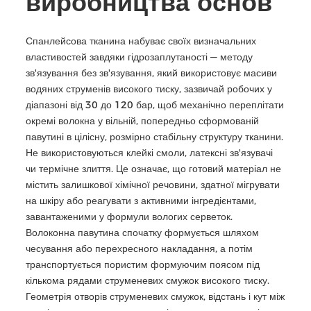
виробництва основ
Спанлейсова тканина набуває своїх визначальних
властивостей завдяки гідрозаплутаності — методу
зв'язування без зв'язування, який використовує масиви
водяних струменів високого тиску, зазвичай робочих у
діапазоні від 30 до 120 бар, щоб механічно переплітати
окремі волокна у вільній, попередньо сформованій
павутині в цілісну, розмірно стабільну структуру тканини.
Не використовуються клейкі смоли, латексні зв'язувачі
чи термічне злиття. Це означає, що готовий матеріал не
містить залишкової хімічної речовини, здатної мігрувати
на шкіру або реагувати з активними інгредієнтами,
завантаженими у формули вологих серветок.
Волоконна павутина спочатку формується шляхом
чесування або перехресного накладання, а потім
транспортується пористим формуючим поясом під
кількома рядами струменевих смужок високого тиску.
Геометрія отворів струменевих смужок, відстань і кут між