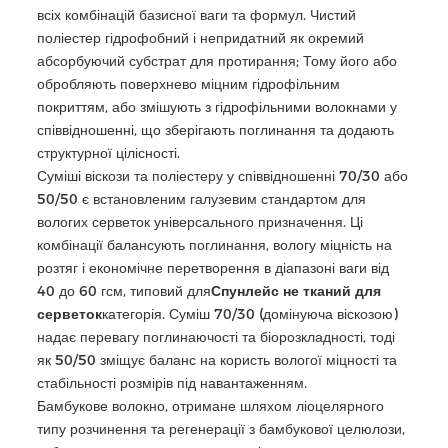
всіх комбінацій базисної ваги та формул. Чистий
поліестер гідрофобний і непридатний як окремий
абсорбуючий субстрат для протирання; Тому його або
обробляють поверхнево міцним гідрофільним
покриттям, або змішують з гідрофільними волокнами у
співвідношенні, що зберігають поглинання та додають
структурної цілісності.
Суміші віскози та поліестеру у співвідношенні 70/30 або
50/50 є встановленим галузевим стандартом для
вологих серветок універсального призначення. Ці
комбінації балансують поглинання, вологу міцність на
розтяг і економічне перетворення в діапазоні ваги від
40 до 60 гсм, типовий для
Спунлейс не тканий для
серветок
категорія. Суміш 70/30 (домінуюча віскозою)
надає перевагу поглинаючості та біорозкладності, тоді
як 50/50 зміщує баланс на користь вологої міцності та
стабільності розмірів під навантаженням.
Бамбукове волокно, отримане шляхом ліоцелярного
типу розчинення та регенерації з бамбукової целюлози,