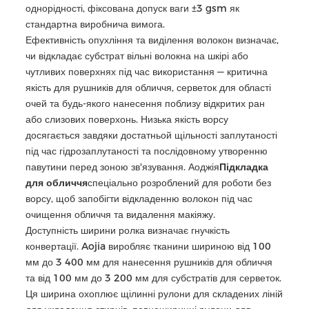
однорідності, фіксована допуск ваги ±3 gsm як
стандартна виробнича вимога.
Ефективність опухління та виділення волокон визначає,
чи відкладає субстрат вільні волокна на шкірі або
чутливих поверхнях під час використання — критична
якість для рушників для обличчя, серветок для області
очей та будь-якого нанесення поблизу відкритих ран
або слизових поверхонь. Низька якість ворсу
досягається завдяки достатньой щільності заплутаності
під час гідрозаплутаності та послідовному утворенню
павутини перед зоною зв'язування. Аоджія
Підкладка
для обличчя
спеціально розроблений для роботи без
ворсу, щоб запобігти відкладенню волокон під час
очищення обличчя та видалення макіяжу.
Доступність ширини ролка визначає гнучкість
конвертації. Aojia виробляє тканини шириною від 100
мм до 3 400 мм для нанесення рушників для обличчя
та від 100 мм до 3 200 мм для субстратів для серветок.
Ця ширина охоплює щілинні рулони для складених ліній