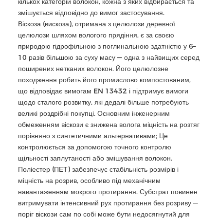
кількох категорій волокон, кожна з яких відбирається та
змішується відповідно до вимог застосування.
Віскоза (вискоза), отримана з целюлози деревної
целюлози шляхом вологого прядіння, є за своєю
природою гідрофільною з поглинальною здатністю у 6–
10 разів більшою за суху масу — одна з найвищих серед
поширених нетканих волокон. Його целюлозне
походження робить його промислово компостованим,
що відповідає вимогам EN 13432 і підтримує вимоги
щодо сталого розвитку, які дедалі більше потребують
великі роздрібні покупці. Основним інженерним
обмеженням віскози є знижена волога міцність на розтяг
порівняно з синтетичними альтернативами; Це
контролюється за допомогою точного контролю
щільності заплутаності або змішування волокон.
Поліестер (ПЕТ) забезпечує стабільність розмірів і
міцність на розрив, особливо під механічним
навантаженням мокрого протирання. Субстрат повинен
витримувати інтенсивний рух протирання без розриву —
поріг віскози сам по собі може бути недосягнутий для