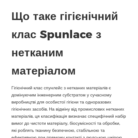
Що таке гігієнічний
клас Spunlace з
нетканим
матеріалом
Гігієнічний клас спунлейс з нетканих матеріалів є
домінуючим інженерним субстратом у сучасному
виробництві для особистої гігієни та одноразових
гігієнічних засобів. На відміну від промислових нетканих
матеріалів, ця класифікація визначає специфічний набір
вимог до чистоти матеріалу, біосумісності та обробки,
які роблять тканину безпечною, стабільною та
ефективною при прямому контакті з людською шкірою.