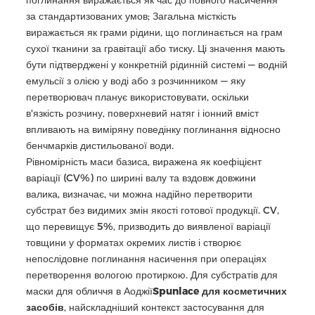
поглинання виражається як час до повного насичення
за стандартизованих умов; Загальна місткість
виражається як грами рідини, що поглинається на грам
сухої тканини за гравітації або тиску. Ці значення мають
бути підтверджені у конкретній рідинній системі — водній
емульсії з олією у воді або з розчинником — яку
перетворювач планує використовувати, оскільки
в'язкість розчину, поверхневий натяг і іонний вміст
впливають на виміряну поведінку поглинання відносно
бенчмарків дистильованої води.
Рівномірність маси базиса, виражена як коефіцієнт
варіації (CV%) по ширині валу та вздовж довжини
валика, визначає, чи можна надійно перетворити
субстрат без видимих змін якості готової продукції. CV,
що перевищує 5%, призводить до виявленої варіації
товщини у форматах окремих листів і створює
непослідовне поглинання насичення при операціях
перетворення вологою протиркою. Для субстратів для
маски для обличчя в Аоджії
Spunlace для косметичних
засобів
, найскладніший контекст застосування для