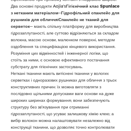
Два основні продукти Aojia's
Гігієнічний клас Spunlace
з нетканим матеріалом
—
Гідрофільний спанлейс для
рушників для обличчя
і
Спанлейс не тканий для
серветок
— мають спільну платформу для виробництва
гідрозаплутаності, але суттєво відрізняються за складом
волокна, масою основи, малюнком поверхні, методом
оздоблення та специфікацією кінцевого використання.
Розуміння цих відмінностей і інженерної логіки, що
стоїть за ними, є основою ефективного постачання
субстрату для гігієнічних застосувань.
Неткані тканини мають витіснені тканини у вологих
серветках і одноразових рушниках для обличчя з трьох
конструктивних причин: їх можна виготовляти з
послідовно щільними допусками ваги основи на дуже
широких ширинах формування; вони забезпечують
структуру без зв'язування при отриманні
гідрозаплутаності, що усуває залишкову хімію клею; а
вибір волокон можна налаштовувати незалежно від
конструкції тканини, що дозволяє точно контролювати