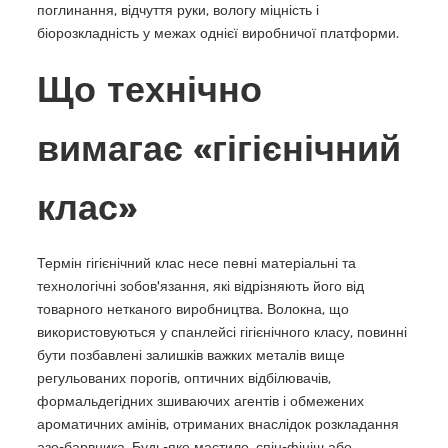
поглинання, відчуття руки, вологу міцність і
біорозкладність у межах однієї виробничої платформи.
Що технічно
вимагає «гігієнічний
клас»
Термін гігієнічний клас несе певні матеріальні та
технологічні зобов'язання, які відрізняють його від
товарного нетканого виробництва. Волокна, що
використовуються у спанлейсі гігієнічного класу, повинні
бути позбавлені залишків важких металів вище
регульованих порогів, оптичних відбілювачів,
формальдегідних зшиваючих агентів і обмежених
ароматичних амінів, отриманих внаслідок розкладання
азо-барвника. Будь-яке мастило, спін-фініш або