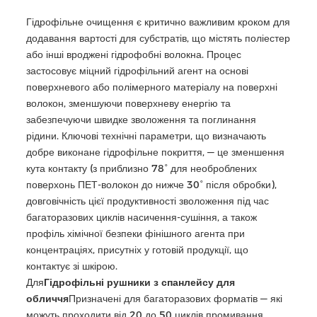
Гідрофільне очищення є критично важливим кроком для
додавання вартості для субстратів, що містять поліестер
або інші вроджені гідрофобні волокна. Процес
застосовує міцний гідрофільний агент на основі
поверхневого або полімерного матеріалу на поверхні
волокон, зменшуючи поверхневу енергію та
забезпечуючи швидке зволоження та поглинання
рідини. Ключові технічні параметри, що визначають
добре виконане гідрофільне покриття, — це зменшення
кута контакту (з приблизно 78° для необроблених
поверхонь ПЕТ-волокон до нижче 30° після обробки),
довговічність цієї продуктивності зволоження під час
багаторазових циклів насичення-сушіння, а також
профіль хімічної безпеки фінішного агента при
концентраціях, присутніх у готовій продукції, що
контактує зі шкірою.
Для
Гідрофільні рушники з спанлейсу для
обличчя
Призначені для багаторазових форматів — які
можуть проходити від 20 до 50 циклів промивання